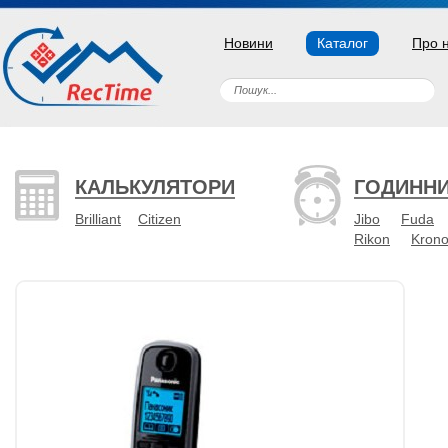
Новини
Каталог
Про 
КАЛЬКУЛЯТОРИ
ГОДИНН
Brilliant
Citizen
Jibo
Fuda
Rikon
Kron