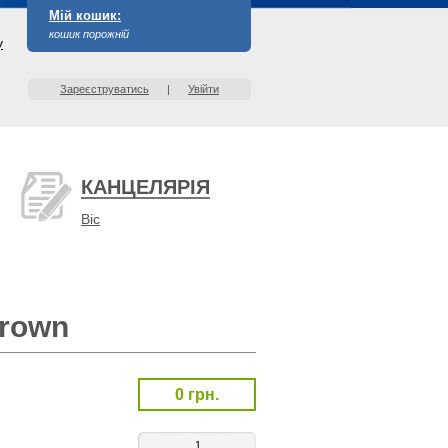
Мій кошик:
кошик порожній
у
Зареєструватись
|
Увійти
КАНЦЕЛЯРІЯ
Bic
Brown
0 грн.