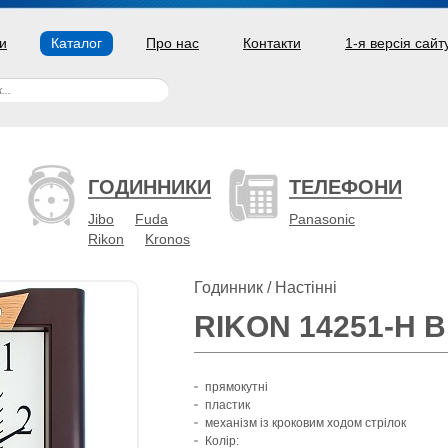
и
Каталог
Про нас
Контакти
1-я версія сайт
ГОДИННИКИ
ТЕЛЕФОНИ
Jibo
Fuda
Panasonic
Rikon
Kronos
Годинник / Настінні
RIKON 14251-H 
прямокутні
пластик
механізм із кроковим ходом стрілок
Колір: