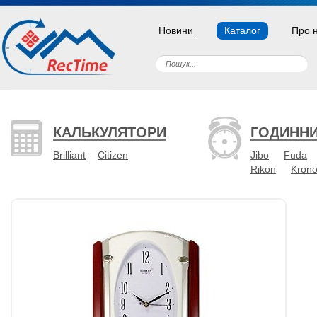
Новини
Каталог
Про 
КАЛЬКУЛЯТОРИ
ГОДИНН
Brilliant
Citizen
Jibo
Fuda
Rikon
Kron