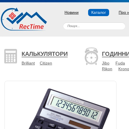
Новини
Каталог
Про 
КАЛЬКУЛЯТОРИ
ГОДИНН
Brilliant
Citizen
Jibo
Fuda
Rikon
Kron