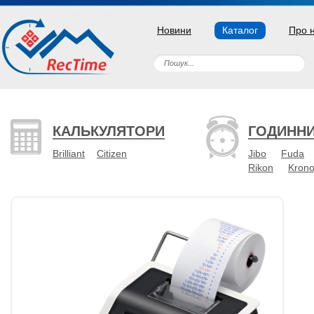
Новини
Каталог
Про 
КАЛЬКУЛЯТОРИ
ГОДИНН
Brilliant
Citizen
Jibo
Fuda
Rikon
Kron