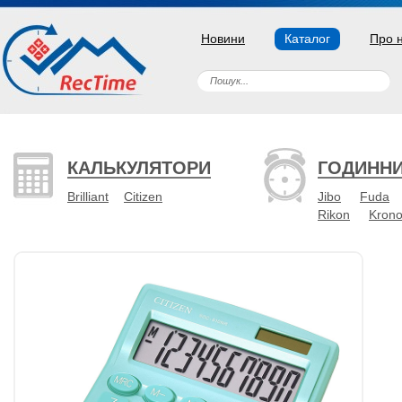
Новини
Каталог
Про 
КАЛЬКУЛЯТОРИ
ГОДИНН
Brilliant
Citizen
Jibo
Fuda
Rikon
Kron