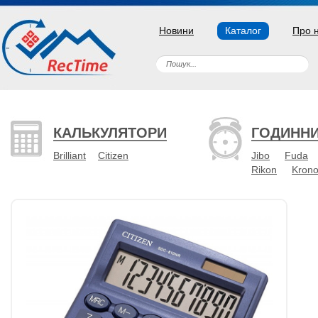
Новини
Каталог
Про 
КАЛЬКУЛЯТОРИ
ГОДИНН
Brilliant
Citizen
Jibo
Fuda
Rikon
Kron