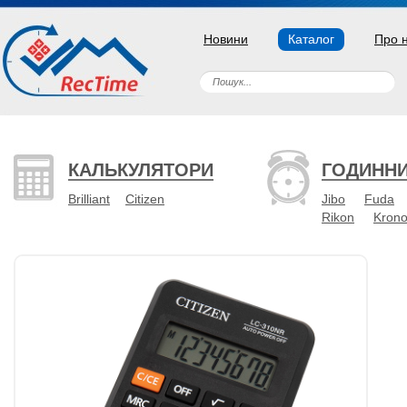
Новини
Каталог
Про 
КАЛЬКУЛЯТОРИ
ГОДИНН
Brilliant
Citizen
Jibo
Fuda
Rikon
Kron