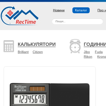
Новини
Каталог
Про 
КАЛЬКУЛЯТОРИ
ГОДИНН
Brilliant
Citizen
Jibo
Fuda
Rikon
Kron