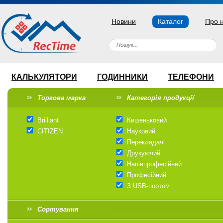
Новини
Каталог
Про 
КАЛЬКУЛЯТОРИ
ГОДИННИКИ
ТЕЛЕФОНИ
Торгова марка
Категорія продукції
Brilliant
Кишеньковий
CITIZEN
Науковий
Перекладачі
Друкуючий
Напівпрофесійний
Професійний
З USB-портом
Сортування