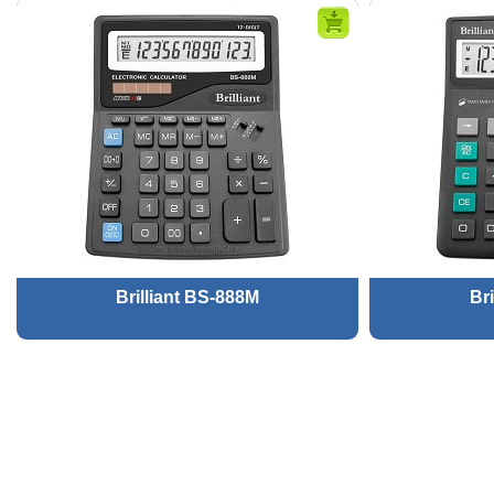
Brilliant BS-888M
Br