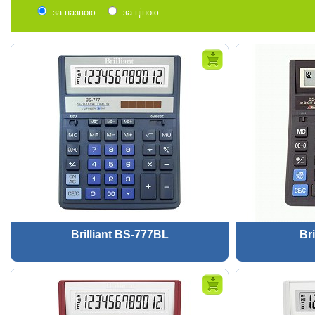
за назвою
за ціною
Brilliant BS-777BL
Br